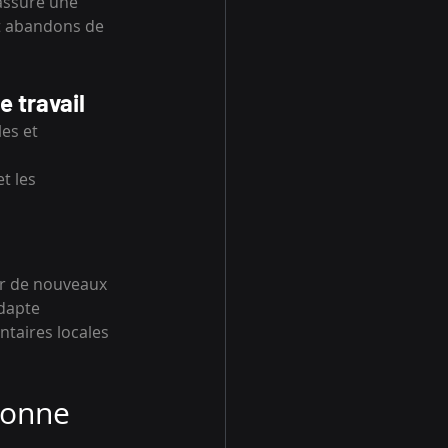
assure une 
et abandons de 
 travail
es et 
 
t les 
ur de nouveaux 
dapte 
ntaires locales 
bonne 