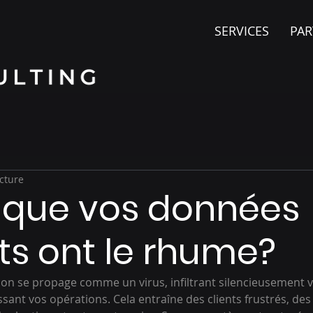
SERVICES
PAR
cture
 que vos données
ts ont le rhume?
on se propage comme un virus, infiltrant silencieusement v
issant vos opérations. Cela entraîne des clients frustrés, de