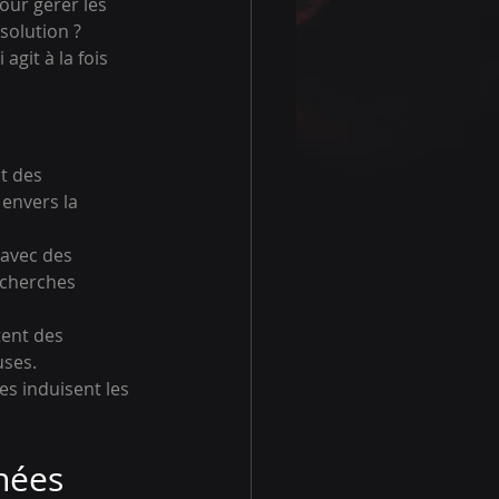
our gérer les 
solution ? 
git à la fois 
t des 
 envers la 
 avec des 
echerches 
ent des 
uses.
es induisent les 
nées