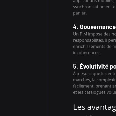
applications mobiles,
synchronisation en tem
panier.
4. 
Gouvernance e
Un PIM impose des nor
responsabilités. Il pe
enrichissements de ma
incohérences.
5. 
Évolutivité p
À mesure que les entr
marchés, la complexit
facilement, prenant en
et les catalogues vol
Les avantag