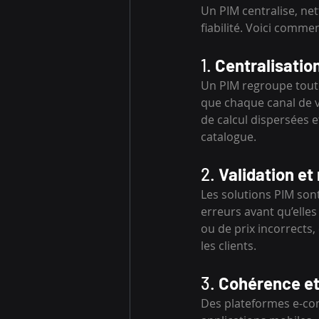
Un PIM centralise, ne
fiabilité. Voici commen
1. 
Centralisation
Un PIM regroupe toute
que chaque canal de ve
de calcul dispersées e
catalogue.
2. 
Validation e
Les solutions PIM son
erreurs avant qu’elles
ou de prix incorrects
les clients.
3. 
Cohérence et
Des plateformes e-com