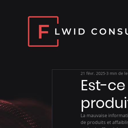
21 févr. 2025
3 min de le
Est-ce
produi
La mauvaise informati
de produits et affaibl