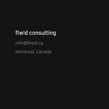
f
lw
ĩd consulting
Optimisez la distribution
info@flwid.ca
produit multicanal : le rôle
Montréal, Canada
clé de la syndication dans
le PXM