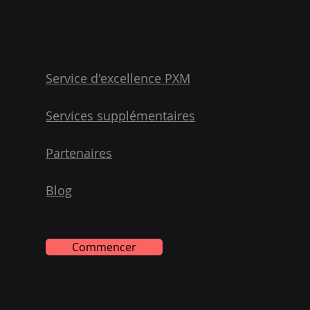
Service d'excellence PXM
Services supplémentaires
3 points clés du guide
Anal
d'optimisation produit
numé
Partenaires
d'Inriver
anal
Blog
Commencer