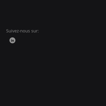
Suivez-nous sur:
yse de l’étagère
rique : le pilier
ytique du PXM