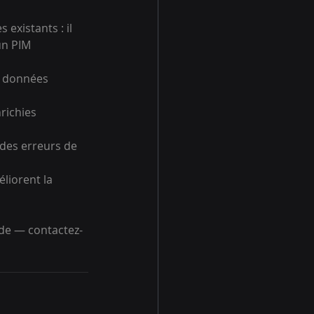
xistants : il 
un PIM 
s données 
richies 
 des erreurs de 
liorent la 
ède — contactez-