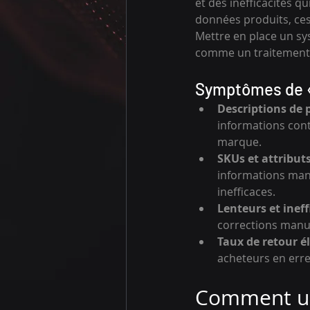
et des inefficacités q
données produits, ces
Mettre en place un sys
comme un traitement 
Symptômes de « 
Descriptions de 
informations contr
marque.
SKUs et attributs
informations manq
inefficaces.
Lenteurs et ineff
corrections manu
Taux de retour él
acheteurs en erre
Comment un