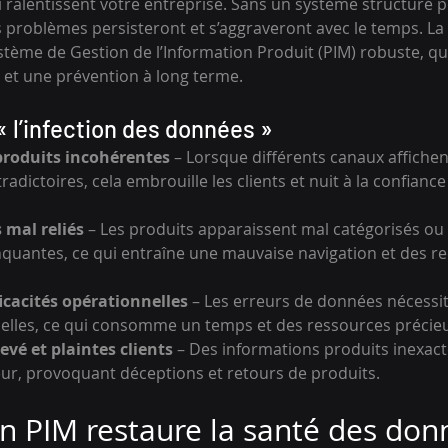
ui ralentissent votre entreprise. Sans un système structuré p
 problèmes persisteront et s’aggraveront avec le temps. La 
tème de Gestion de l’Information Produit (PIM) robuste, qui a
et une prévention à long terme.
l’infection des données »
produits incohérentes
 – Lorsque différents canaux affichen
adictoires, cela embrouille les clients et nuit à la confiance
 mal reliés
 – Les produits apparaissent mal catégorisés ou
uantes, ce qui entraîne une mauvaise navigation et des r
icacités opérationnelles
 – Les erreurs de données nécessit
elles, ce qui consomme un temps et des ressources précie
evé et plaintes clients
 – Des informations produits inexact
ur, provoquant déceptions et retours de produits.
 PIM restaure la santé des don