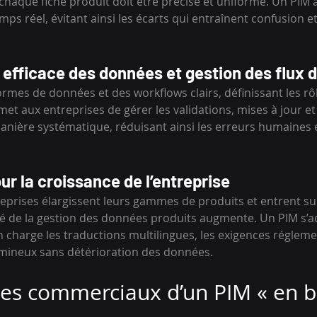
 chaque fiche produit doit être précise et uniforme. Un PIM 
ps réel, évitant ainsi les écarts qui entraînent confusion 
fficace des données et gestion des flux de
mes de données et des workflows clairs, définissant les rôl
rmet aux entreprises de gérer les validations, mises à jour et
nière systématique, réduisant ainsi les erreurs humaines e
our la croissance de l’entreprise
eprises élargissent leurs gammes de produits et entrent s
é de la gestion des données produits augmente. Un PIM s’a
 charge les traductions multilingues, les exigences régleme
umineux sans détérioration des données.
es commerciaux d’un PIM « en 