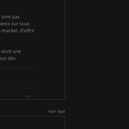
 sont pas 
ients sur tous 
market, d'offrir 
n dont une 
ous dès 
Voir tout