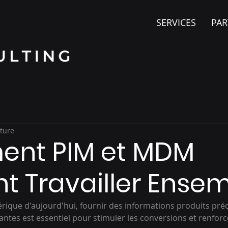
SERVICES
PAR
cture
nt PIM et MDM
t Travailler Ense
ique d'aujourd'hui, fournir des informations produits préc
ntes est essentiel pour stimuler les conversions et renforce