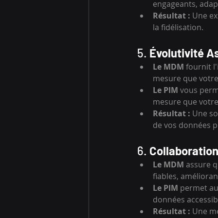
engageants, adap
Résultat :
 Une ex
la fidélisation.
5. 
Évolutivité A
Le MDM
 fournit 
mesure que votre
Le PIM
 vous perm
mesure que votre 
Résultat :
 Une so
de vos données pro
6. 
Collaboratio
Le MDM
 assure q
fiables, amélioran
Le PIM
 permet au
données accessibl
Résultat :
 Une me