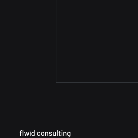
f
lw
ĩd consulting