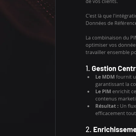
de vos clients. 
C'est là que l'intégrat
Données de Référence)
La combinaison du PIM
optimiser vos donnée
travailler ensemble p
1. 
Gestion Centr
Le MDM
 fournit 
garantissant la c
Le PIM
 enrichit c
contenus marketi
Résultat :
 Un flu
efficacement tout
2. 
Enrichisseme