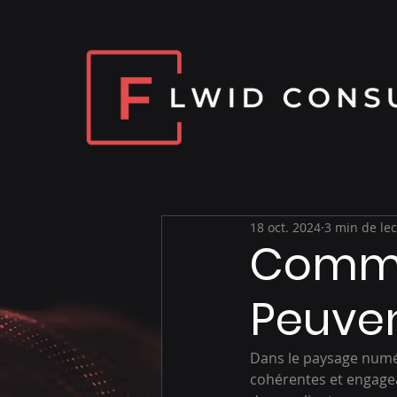
18 oct. 2024
3 min de le
Comme
Peuven
Dans le paysage numér
cohérentes et engagea