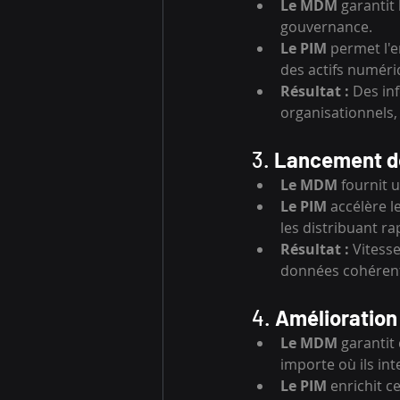
Le MDM
 garantit
gouvernance.
Le PIM
 permet l'
des actifs numéri
Résultat :
 Des in
organisationnels, 
3. 
Lancement de
Le MDM
 fournit 
Le PIM
 accélère l
les distribuant r
Résultat :
 Vitess
données cohérente
4. 
Amélioration 
Le MDM
 garantit
importe où ils in
Le PIM
 enrichit c