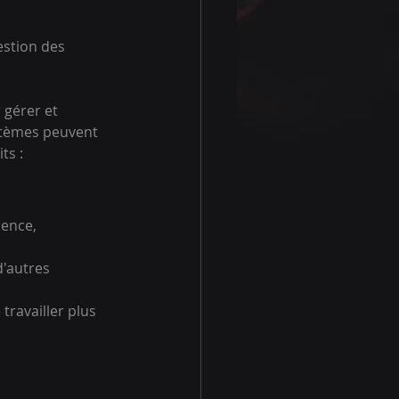
estion des 
gérer et 
stèmes peuvent 
ts :
ence, 
d'autres 
travailler plus 