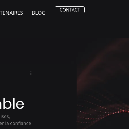
CONTACT
TENAIRES
BLOG
mble
ises, 
r la confiance 